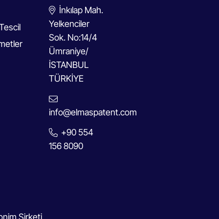
İnkılap Mah.
Yelkenciler
Tescil
Sok. No:14/4
metler
Ümraniye/
İSTANBUL
TÜRKİYE
info@elmaspatent.com
+90 554
156 8090
nim Şirketi