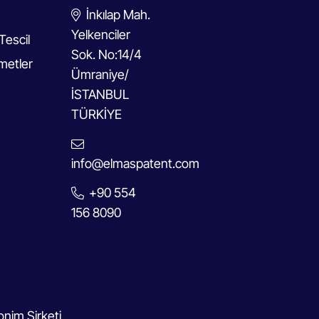
İnkılap Mah.
Yelkenciler
Tescil
Sok. No:14/4
metler
Ümraniye/
İSTANBUL
TÜRKİYE
info@elmaspatent.com
+90 554
156 8090
nim Şirketi