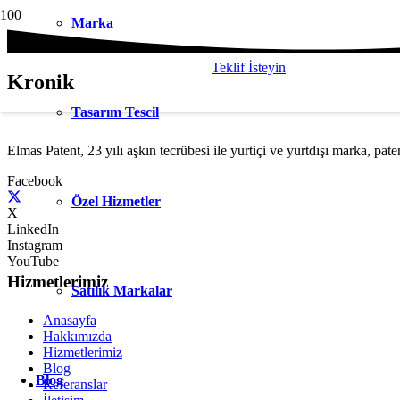
Marka
Teklif İsteyin
Kronik
Tasarım Tescil
Elmas Patent, 23 yılı aşkın tecrübesi ile yurtiçi ve yurtdışı marka, paten
Facebook
Özel Hizmetler
X
LinkedIn
Instagram
YouTube
Hizmetlerimiz
Satılık Markalar
Anasayfa
Hakkımızda
Hizmetlerimiz
Blog
Blog
Referanslar