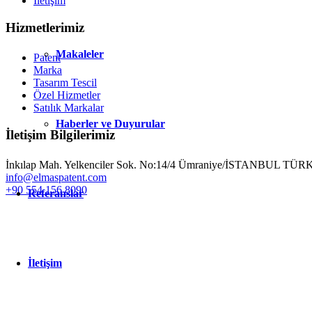
İletişim
Hizmetlerimiz
Makaleler
Patent
Marka
Tasarım Tescil
Özel Hizmetler
Satılık Markalar
Haberler ve Duyurular
İletişim Bilgilerimiz
İnkılap Mah. Yelkenciler Sok. No:14/4 Ümraniye/İSTANBUL TÜ
info@elmaspatent.com
+90 554 156 8090
Referanslar
İletişim