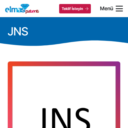
Menü
Teklif İsteyin
JNS