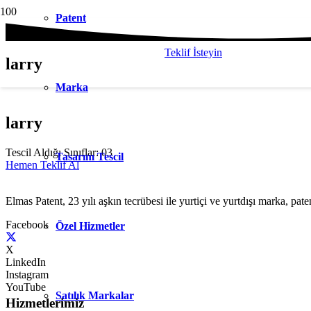
Patent
Teklif İsteyin
larry
Marka
larry
Tescil Aldığı Sınıflar:
03
Tasarım Tescil
Hemen Teklif Al
Elmas Patent, 23 yılı aşkın tecrübesi ile yurtiçi ve yurtdışı marka, paten
Facebook
Özel Hizmetler
X
LinkedIn
Instagram
YouTube
Satılık Markalar
Hizmetlerimiz