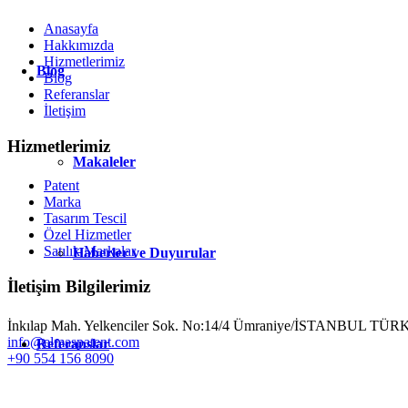
Anasayfa
Hakkımızda
Hizmetlerimiz
Blog
Blog
Referanslar
İletişim
Hizmetlerimiz
Makaleler
Patent
Marka
Tasarım Tescil
Özel Hizmetler
Satılık Markalar
Haberler ve Duyurular
İletişim Bilgilerimiz
İnkılap Mah. Yelkenciler Sok. No:14/4 Ümraniye/İSTANBUL TÜ
info@elmaspatent.com
Referanslar
+90 554 156 8090