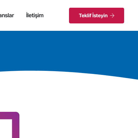
anslar
İletişim
Teklif İsteyin