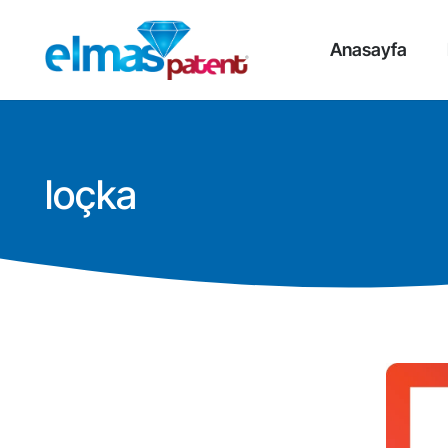
Anasayfa
loçka