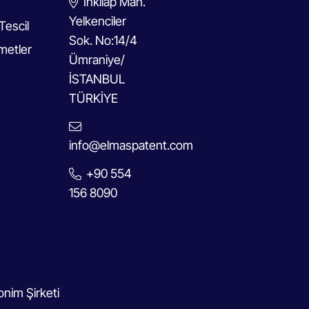
İnkılap Mah.
Yelkenciler
Tescil
Sok. No:14/4
metler
Ümraniye/
İSTANBUL
TÜRKİYE
info@elmaspatent.com
+90 554
156 8090
nim Şirketi