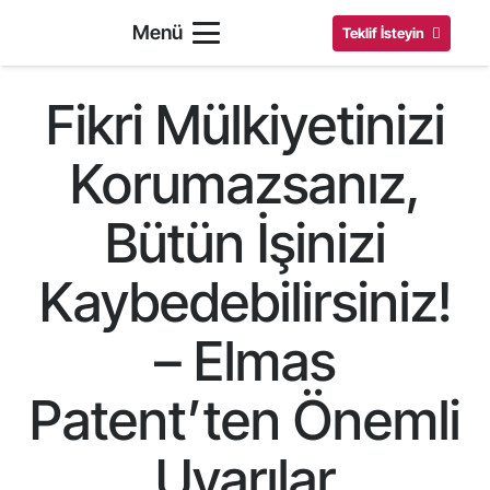
Menü
Teklif İsteyin
Fikri Mülkiyetinizi
Korumazsanız,
Bütün İşinizi
Kaybedebilirsiniz!
– Elmas
Patent’ten Önemli
Uyarılar