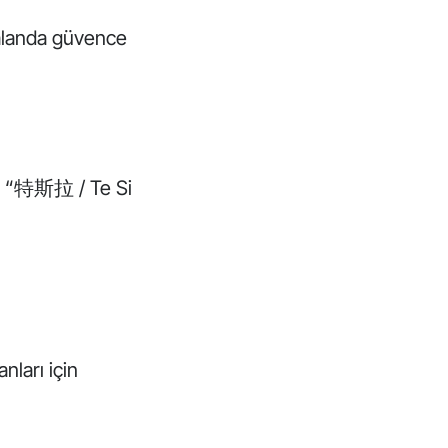
 alanda güvence
ğin “特斯拉 / Te Si
nları için