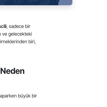
cili
, sadece bir
nı ve gelecekteki
rneklerinden biri,
ı Neden
 yaparken büyük bir