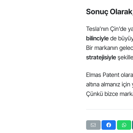
Sonuç Olarak
Tesla’nın Çin’de ya
bilinciyle
de büyüye
Bir markanın gelece
stratejisiyle
şekille
Elmas Patent
olara
altına almanız için
Çünkü bizce marka