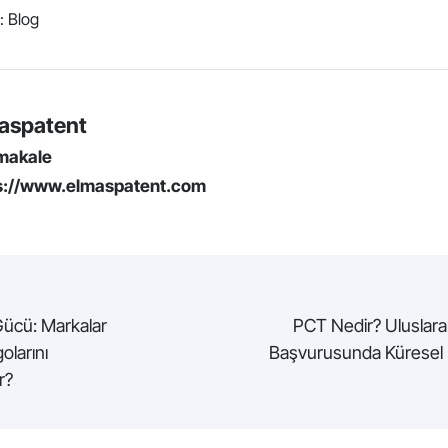
t:
Blog
aspatent
makale
s://www.elmaspatent.com
ücü: Markalar
PCT Nedir? Uluslara
larını
Başvurusunda Küresel
r?