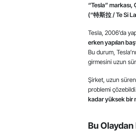
“Tesla” markası, 
(“
特斯拉
/ Te Si L
Tesla, 2006’da yap
erken yapılan baş
Bu durum, Tesla’n
girmesini uzun sür
Şirket, uzun süre
problemi çözebildi
kadar yüksek bir 
Bu Olaydan 