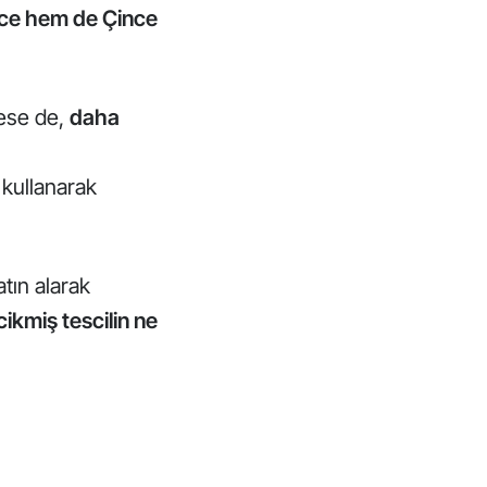
izce hem de Çince
tese de,
daha
 kullanarak
tın alarak
ikmiş tescilin ne