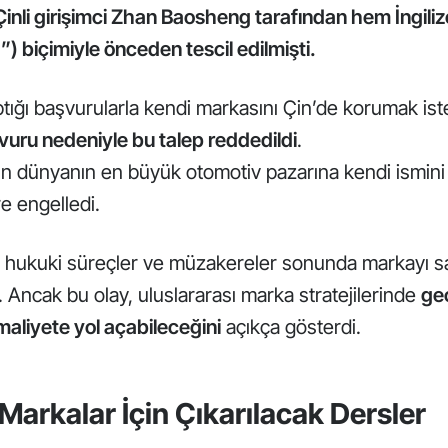
Çinli girişimci Zhan Baosheng tarafından hem İngil
a”) biçimiyle önceden tescil edilmişti.
tığı başvurularla kendi markasını Çin’de korumak is
vuru nedeniyle bu talep reddedildi
.
ın dünyanın en büyük otomotiv pazarına kendi ismini
e engelledi.
n hukuki süreçler ve müzakereler sonunda markayı sa
. Ancak bu olay, uluslararası marka stratejilerinde
gec
maliyete yol açabileceğini
açıkça gösterdi.
Markalar İçin Çıkarılacak Dersler