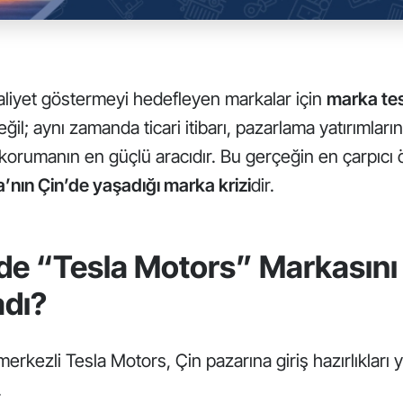
aliyet göstermeyi hedefleyen markalar için
marka tes
ğil; aynı zamanda ticari itibarı, pazarlama yatırımları
korumanın en güçlü aracıdır. Bu gerçeğin en çarpıcı ö
a’nın Çin’de yaşadığı marka krizi
dir.
’de “Tesla Motors” Markasın
dı?
erkezli Tesla Motors, Çin pazarına giriş hazırlıkları
.