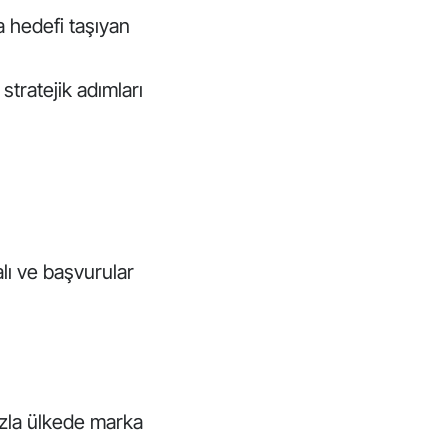
a hedefi taşıyan
tratejik adımları
lı ve başvurular
azla ülkede marka