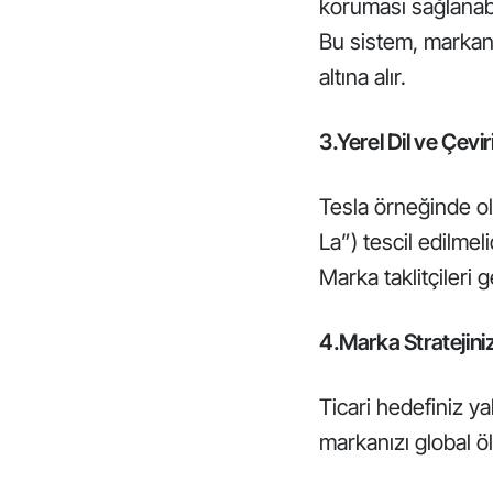
koruması sağlanabi
Bu sistem, markan
altına alır.
3.Yerel Dil ve Çev
Tesla örneğinde ol
La”) tescil edilmeli
Marka taklitçileri 
4.Marka Stratejini
Ticari hedefiniz ya
markanızı global ö