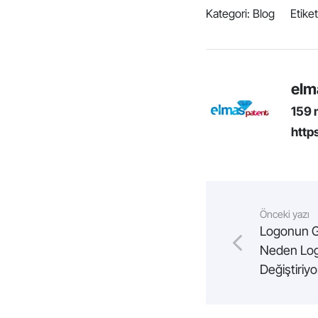
Kategori:
Blog
Etike
elm
159 
http
Önceki yazı
Logonun G
Neden Logo
Değiştiriyo