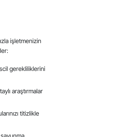
zla işletmenizin
ler:
il gerekliliklerini
aylı araştırmalar
ınızı titizlikle
li savunma