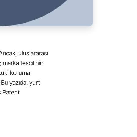
Ancak, uluslararası
z;
marka tescili
nin
ukuki koruma
Bu yazıda, yurt
s Patent