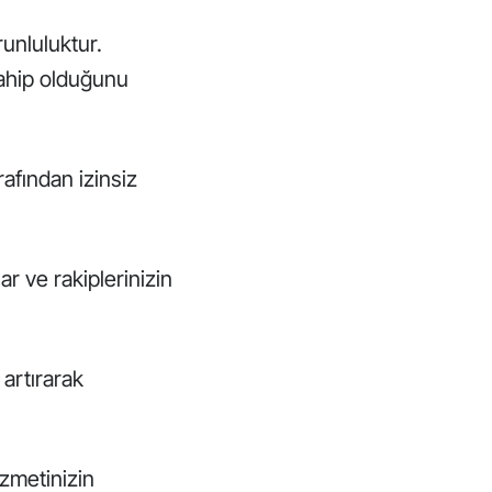
runluluktur.
sahip olduğunu
rafından izinsiz
r ve rakiplerinizin
 artırarak
izmetinizin