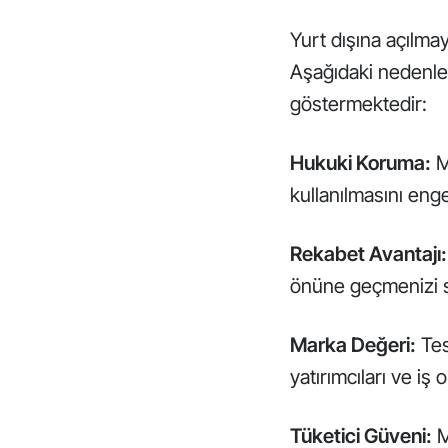
Yurt dışına açılmayı
Aşağıdaki nedenler
göstermektedir:
Hukuki Koruma:
Ma
kullanılmasını enge
Rekabet Avantajı:
önüne geçmenizi s
Marka Değeri:
Tesc
yatırımcıları ve iş 
Tüketici Güveni:
M