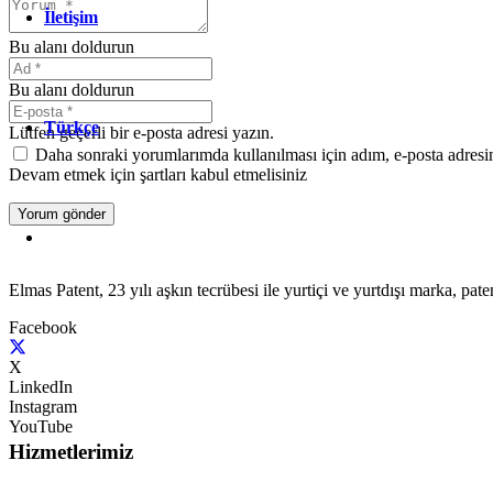
İletişim
Bu alanı doldurun
Bu alanı doldurun
Türkçe
Lütfen geçerli bir e-posta adresi yazın.
Daha sonraki yorumlarımda kullanılması için adım, e-posta adresim
Devam etmek için şartları kabul etmelisiniz
Yorum gönder
Elmas Patent, 23 yılı aşkın tecrübesi ile yurtiçi ve yurtdışı marka, paten
Facebook
X
LinkedIn
Instagram
YouTube
Hizmetlerimiz