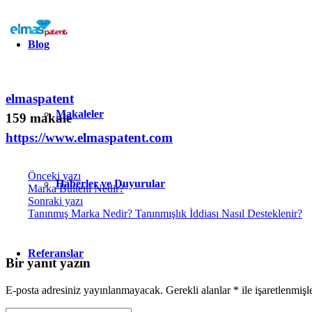
Blog
elmaspatent
Makaleler
159 makale
https://www.elmaspatent.com
Önceki yazı
Haberler ve Duyurular
Marka Bülteni Nedir?
Sonraki yazı
Tanınmış Marka Nedir? Tanınmışlık İddiası Nasıl Desteklenir?
Referanslar
Bir yanıt yazın
E-posta adresiniz yayınlanmayacak.
Gerekli alanlar
*
ile işaretlenmişl