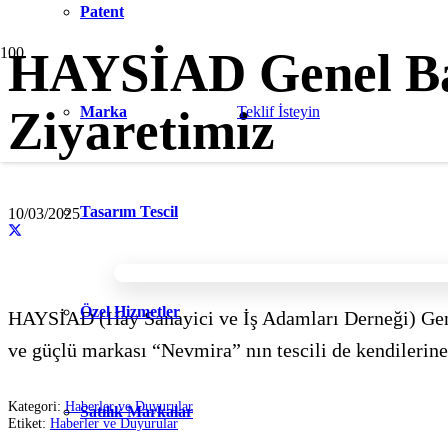
Patent
HAYSİAD Genel Ba
Ziyaretimiz
Marka
Teklif İsteyin
Tasarım Tescil
10/03/2025
Özel Hizmetler
HAYSİAD (Hay Sanayici ve İş Adamları Derneği) Genel
ve güçlü markası “Nevmira” nın tescili de kendilerine 
Kategori:
Haberler ve Duyurular
Satılık Markalar
Etiket:
Haberler ve Duyurular