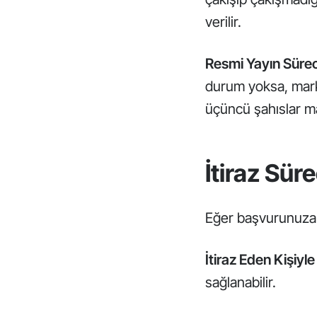
verilir.
Resmi Yayın Sürec
durum yoksa, ma
üçüncü şahıslar mar
İtiraz Süre
Eğer başvurunuza b
İtiraz Eden Kişiy
sağlanabilir.