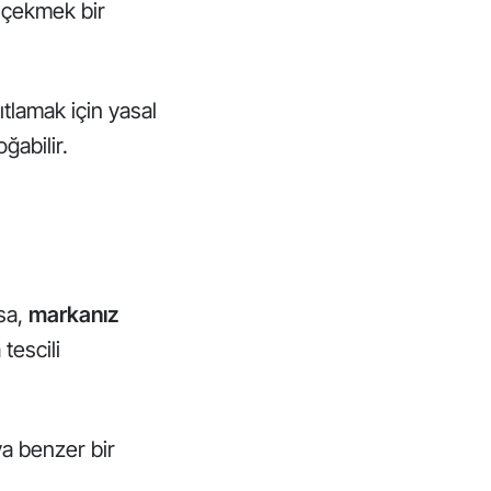
i çekmek bir
lamak için yasal
ğabilir.
rsa,
markanız
 tescili
ya benzer bir