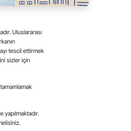
ır. Uluslararası
rkanın
ayı tescil ettirmek
ni sizler için
rı tamamlamak
re yapılmaktadır.
lisiniz.