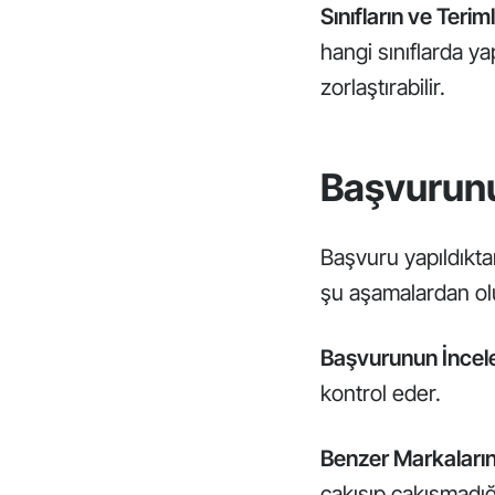
Sınıfların ve Terim
hangi sınıflarda ya
zorlaştırabilir.
Başvurunu
Başvuru yapıldıktan
şu aşamalardan ol
Başvurunun İncel
kontrol eder.
Benzer Markaların 
çakışıp çakışmadığ