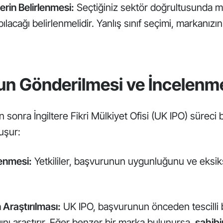
lerin Belirlenmesi:
Seçtiğiniz sektör doğrultusunda ma
pılacağı belirlenmelidir. Yanlış sınıf seçimi, markanız
n Gönderilmesi ve İncelenm
 sonra İngiltere Fikri Mülkiyet Ofisi (UK IPO) süreci 
uşur:
enmesi:
Yetkililer, başvurunun uygunluğunu ve eksiks
Araştırılması:
UK IPO, başvurunun önceden tescilli 
ını araştırır. Eğer benzer bir marka bulunursa,
sahib