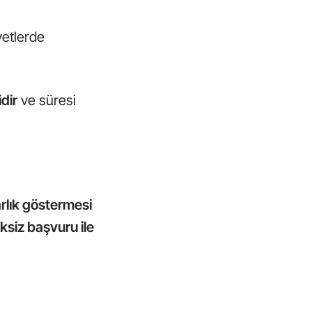
iyetlerde
dir
ve süresi
arlık göstermesi
iksiz başvuru ile