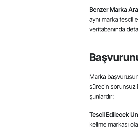
Benzer Marka Ara
aynı marka tescille
veritabanında detay
Başvurunu
Marka başvurusund
sürecin sorunsuz i
şunlardır:
Tescil Edilecek Un
kelime markası olab