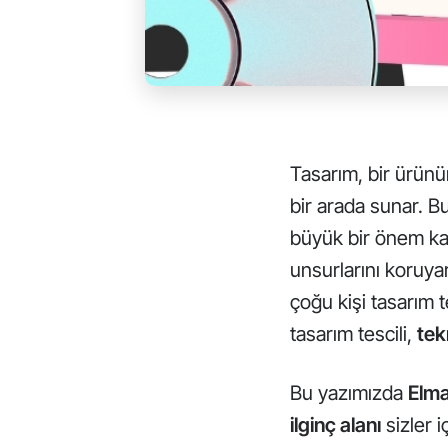
Tasarım, bir ürünü
bir arada sunar. 
büyük bir önem kaz
unsurlarını koruy
çoğu kişi tasarım 
tasarım tescili,
tek
Bu yazımızda
Elma
ilginç alanı
sizler i