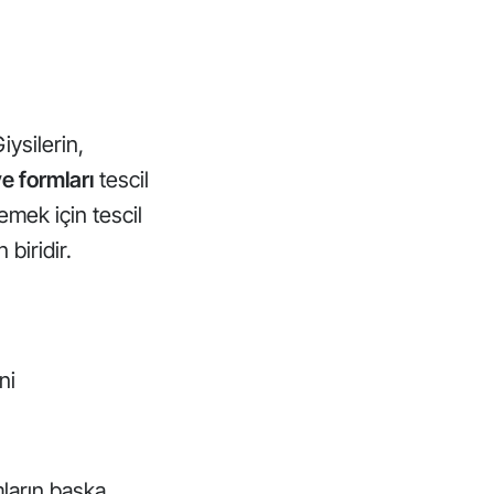
iysilerin,
ve formları
tescil
emek için tescil
biridir.
ni
mların başka