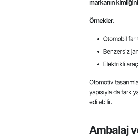
markanın kimliğini
Örnekler
:
Otomobil far 
Benzersiz jan
Elektrikli ara
Otomotiv tasarımla
yapısıyla da fark y
edilebilir.
Ambalaj v