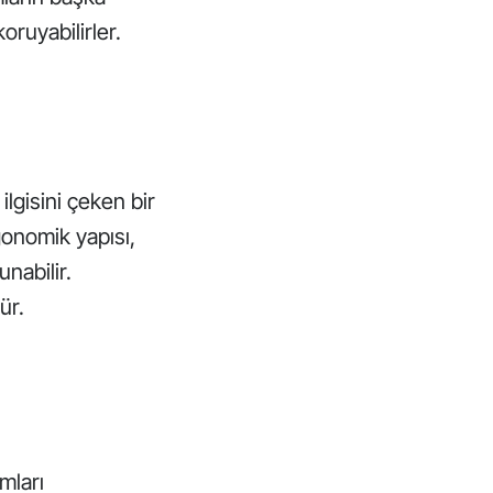
oruyabilirler.
 ilgisini çeken bir
rgonomik yapısı,
unabilir.
ür.
rmları