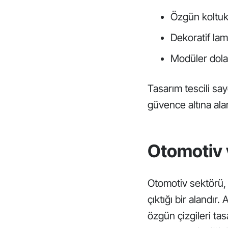
Özgün koltuk 
Dekoratif lam
Modüler dola
Tasarım tescili sa
güvence altına alara
Otomotiv 
Otomotiv sektörü
çıktığı bir alandır
özgün çizgileri tas