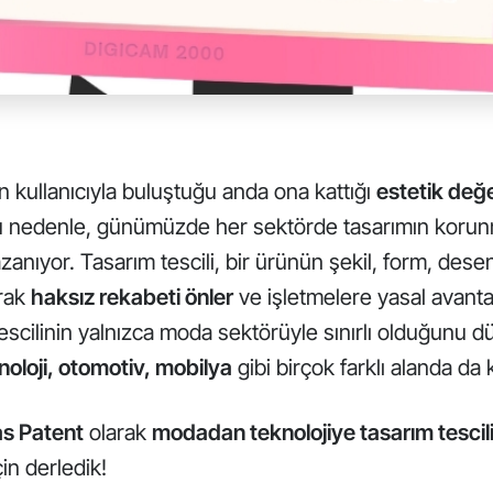
n kullanıcıyla buluştuğu anda ona kattığı
estetik değ
Bu nedenle, günümüzde her sektörde tasarımın koru
anıyor. Tasarım tescili, bir ürünün şekil, form, desen
arak
haksız rekabeti önler
ve işletmelere yasal avanta
tescilinin yalnızca moda sektörüyle sınırlı olduğunu d
noloji, otomotiv, mobilya
gibi birçok farklı alanda da k
s Patent
olarak
modadan teknolojiye tasarım tescilin
çin derledik!