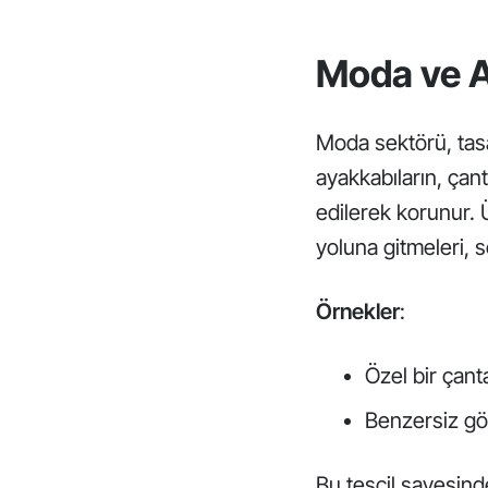
Moda ve A
Moda sektörü, tasar
ayakkabıların, çan
edilerek korunur. 
yoluna gitmeleri, s
Örnekler
:
Özel bir çan
Benzersiz gö
Bu tescil sayesinde