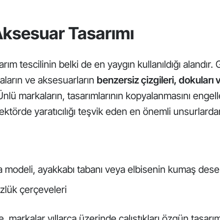
ksesuar Tasarımı
ım tescilinin belki de en yaygın kullanıldığı alandır. G
taların ve aksesuarların
benzersiz çizgileri, dokuları 
Ünlü markaların, tasarımlarının kopyalanmasını engell
ektörde yaratıcılığı teşvik eden en önemli unsurlardan 
ta modeli, ayakkabı tabanı veya elbisenin kumaş dese
zlük çerçeveleri
, markalar yıllarca üzerinde çalıştıkları özgün tasarı