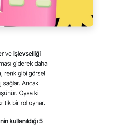
er
ve
işlevselliği
nması giderek daha
, renk gibi görsel
j sağlar. Ancak
üşünür. Oysa ki
ritik bir rol oynar.
in kullanıldığı 5