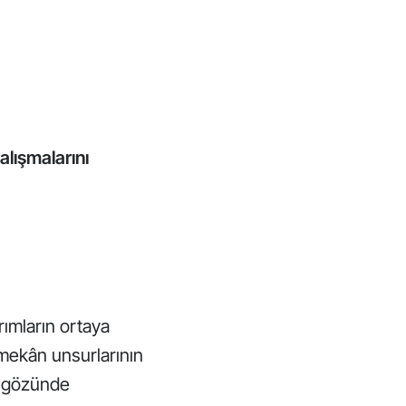
alışmalarını
ımların ortaya
ç mekân unsurlarının
in gözünde